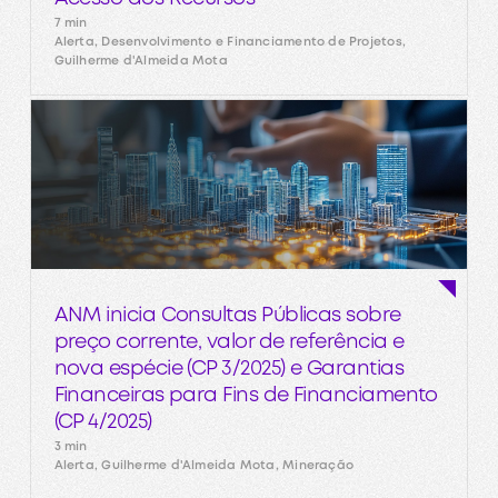
7 min
Alerta, Desenvolvimento e Financiamento de Projetos,
Guilherme d'Almeida Mota
ANM inicia Consultas Públicas sobre
preço corrente, valor de referência e
nova espécie (CP 3/2025) e Garantias
Financeiras para Fins de Financiamento
(CP 4/2025)
3 min
Alerta, Guilherme d'Almeida Mota, Mineração