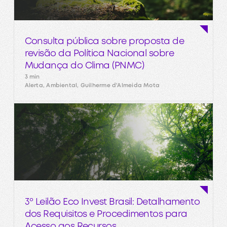
Consulta pública sobre proposta de
revisão da Política Nacional sobre
Mudança do Clima (PNMC)
3 min
Alerta, Ambiental, Guilherme d'Almeida Mota
3º Leilão Eco Invest Brasil: Detalhamento
dos Requisitos e Procedimentos para
Acesso aos Recursos