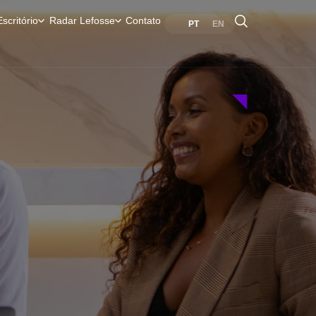
scritório
Radar Lefosse
Contato
PT
EN