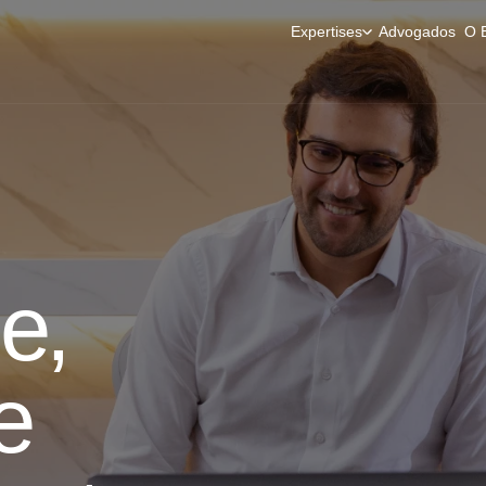
Expertises
Advogados
O E
e,
e