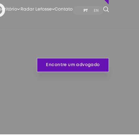
scritório
Radar Lefosse
Contato
PT
EN
o
Encontre um advogado
Encontre um advogado