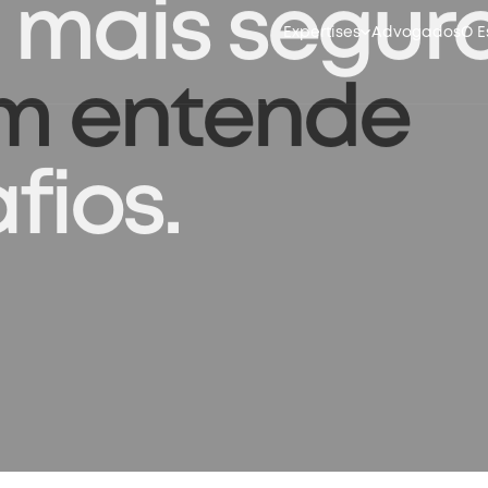
Expertises
Advogados
O E
 mais segur
m entende
fios.