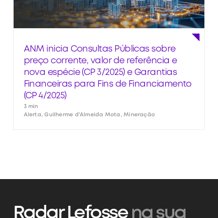
ANM inicia Consultas Públicas sobre
preço corrente, valor de referência e
nova espécie (CP 3/2025) e Garantias
Financeiras para Fins de Financiamento
(CP 4/2025)
3 min
Alerta, Guilherme d'Almeida Mota, Mineração
Radar Lefosse
na sua