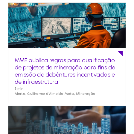
MME publica regras para qualificação
de projetos de mineração para fins de
emissão de debêntures incentivadas e
de infraestrutura
5 min
Alerta, Guilherme d'Almeida Mota, Mineração