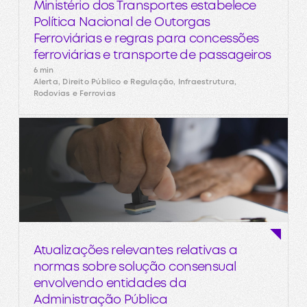
Ministério dos Transportes estabelece
Política Nacional de Outorgas
Ferroviárias e regras para concessões
ferroviárias e transporte de passageiros
6 min
Alerta, Direito Público e Regulação, Infraestrutura,
Rodovias e Ferrovias
Atualizações relevantes relativas a
normas sobre solução consensual
envolvendo entidades da
Administração Pública