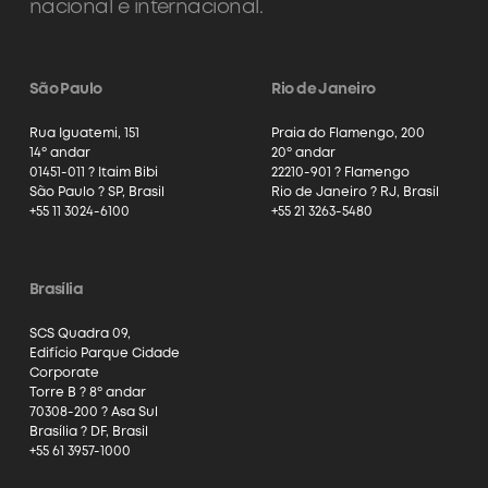
nacional e internacional.
São Paulo
Rio de Janeiro
Rua Iguatemi, 151
Praia do Flamengo, 200
14º andar
20º andar
01451-011 ? Itaim Bibi
22210-901 ? Flamengo
São Paulo ? SP, Brasil
Rio de Janeiro ? RJ, Brasil
+55 11 3024-6100
+55 21 3263-5480
Brasília
SCS Quadra 09,
Edifício Parque Cidade
Corporate
Torre B ? 8º andar
70308-200 ? Asa Sul
Brasília ? DF, Brasil
+55 61 3957-1000