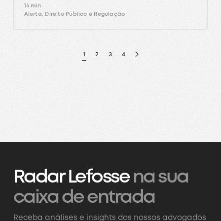
14 min
Alerta, Direito Público e Regulação
1
2
3
4
Radar Lefosse
na sua
caixa de entrada
Receba análises e insights dos nossos advogados