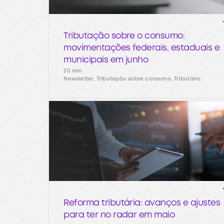
Tributação sobre o consumo:
movimentações federais, estaduais e
municipais em junho
30 min
Newsletter, Tributação sobre consumo, Tributário
Reforma tributária: avanços e ajustes
para ter no radar em maio