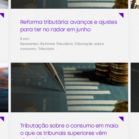
Reforma tributária: avanços e ajustes
para ter no radar em junho
8 min
Newsletter, Reforma Tributária, Tributação sobre
consumo, Tributário
Tributação sobre o consumo em maio:
o que os tribunais superiores vêm