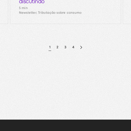
discutindo
5 min
Newsletter, Tributação sobre consumo
1
2
3
4