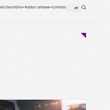
os
O Escritório
Radar Lefosse
Contato
PT