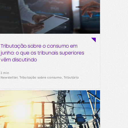
Tributação sobre o consumo em
junho: o que os tribunais superiores
vêm discutindo
2 min
Newsletter, Tributação sobre consumo, Tributário