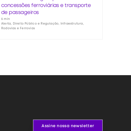
concessões ferroviárias e transporte
de passageiros
6 min
Alerta, Direito Público e Regulação, Infraestrutura,
Rodovias e Ferrovias
Assine nossa newsletter
Assine nossa newsletter