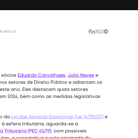
e leitura
s sócios
Eduardo Carvalhaes
,
Julio Neves
e
s setores de Direito Público e adiantam os
este ano. Eles destacam quais setores
em 2024, bem como as medidas legislativas
ão da
Lei das Apostas Esportivas (Lei 14.790/23)
e
à esfera tributária, aguarda-se a
 Tributária (PEC 45/19)
, com possíveis