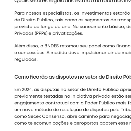
Quais setores regulados estarão no foco dos in
Para nossos especialistas, os investimentos estarã
de Direito Público, tais como os segmentos de transp
previsto ao longo do ano. No saneamento básico, de
Privadas (PPPs) e privatizações.
Além disso, o BNDES retomou seu papel como financi
e concessões. A medida deve impulsionar ainda mais
regulados.
Como ficarão as disputas no setor de Direito Pú
Em 2024, as disputas no setor de Direito Público ap
previamente testadas na iniciativa privada estão s
engajamento contratual com o Poder Público mais fa
um novo método de resolução de disputas pelo Trib
como Secex Consenso, abre caminho para negociaçõ
como telecomunicações e aeroportos adotem esse 