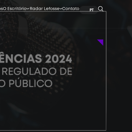
os
O Escritório
Radar Lefosse
Contato
PT