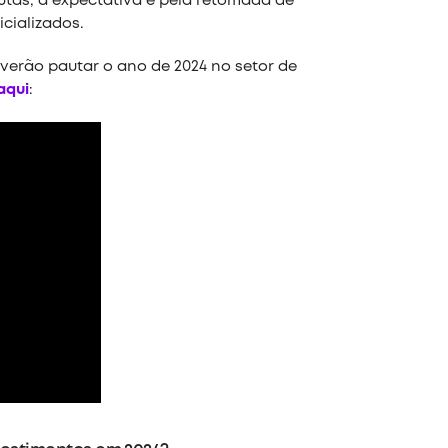
putas, a expectativa é pela retomada de
cializados.
verão pautar o ano de 2024 no setor de
aqui
: