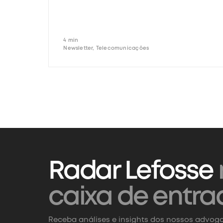
4 min
Newsletter, Telecomunicações
Radar Lefosse
caixa de entra
Receba análises e insights dos nossos advoga