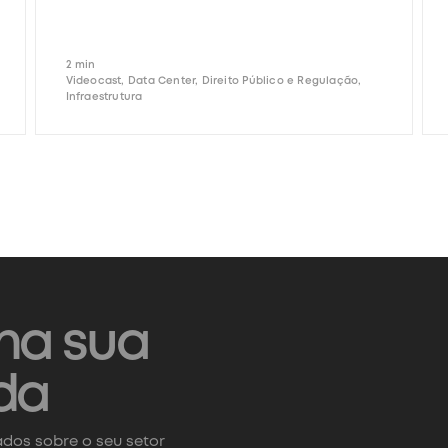
2 min
Videocast, Data Center, Direito Público e Regulação,
Infraestrutura
na sua
da
dos sobre o seu setor