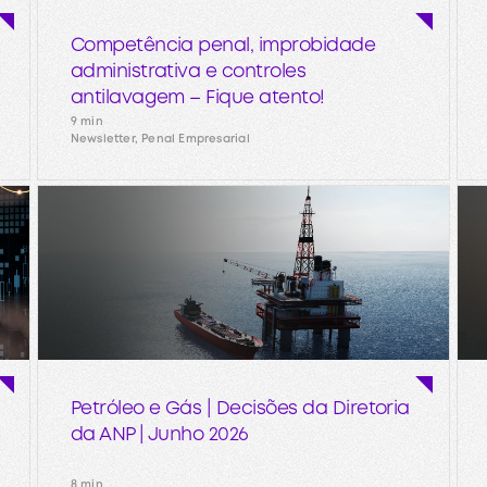
Competência penal, improbidade
administrativa e controles
antilavagem – Fique atento!
9 min
Newsletter, Penal Empresarial
Petróleo e Gás | Decisões da Diretoria
da ANP | Junho 2026
8 min