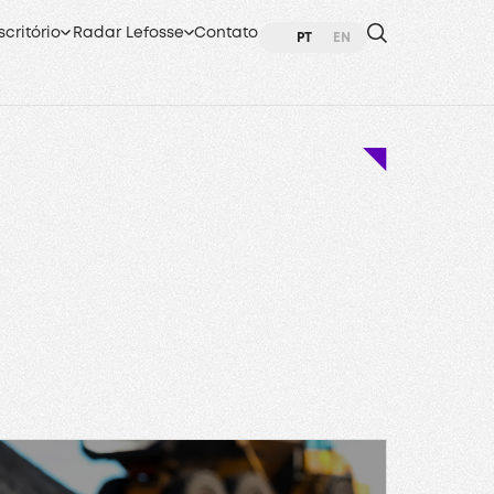
scritório
Radar Lefosse
Contato
PT
EN