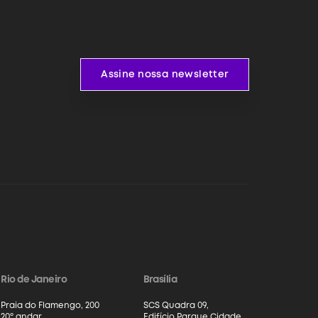
Assine nossa newsletter
Assine nossa newsletter
Rio de Janeiro
Brasília
Praia do Flamengo, 200
SCS Quadra 09,
20º andar
Edifício Parque Cidade