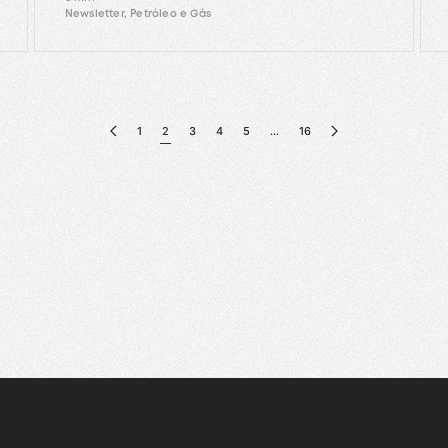
Newsletter, Petróleo e Gás
1
2
3
4
5
…
16