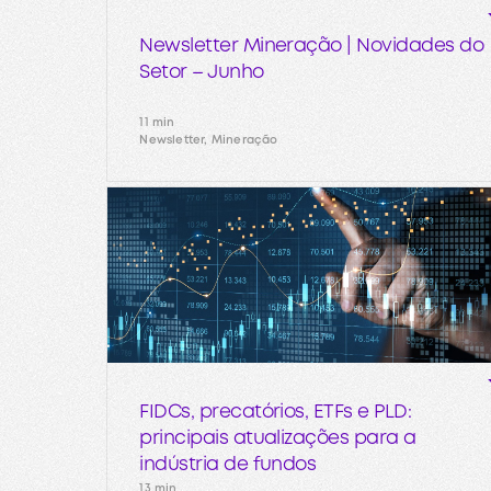
Newsletter Mineração | Novidades do
Setor – Junho
11 min
Newsletter, Mineração
FIDCs, precatórios, ETFs e PLD:
principais atualizações para a
indústria de fundos
13 min