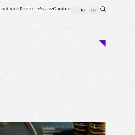
scritório
Radar Lefosse
Contato
PT
EN