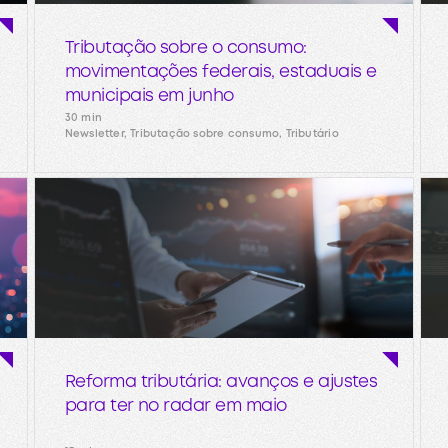
Tributação sobre o consumo:
movimentações federais, estaduais e
municipais em junho
30 min
Newsletter, Tributação sobre consumo, Tributário
Reforma tributária: avanços e ajustes
para ter no radar em maio