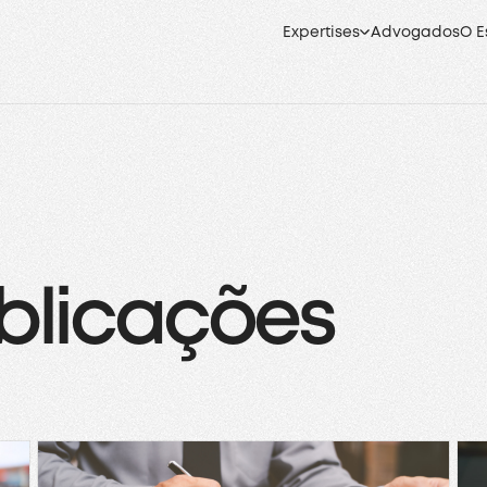
Expertises
Advogados
O E
blicações