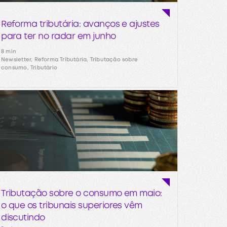
Reforma tributária: avanços e ajustes
para ter no radar em junho
8 min
Newsletter, Reforma Tributária, Tributação sobre
consumo, Tributário
Tributação sobre o consumo em maio:
o que os tribunais superiores vêm
discutindo