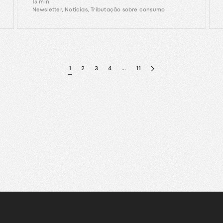
13 min
Newsletter, Notícias, Tributação sobre consumo
1
2
3
4
…
11