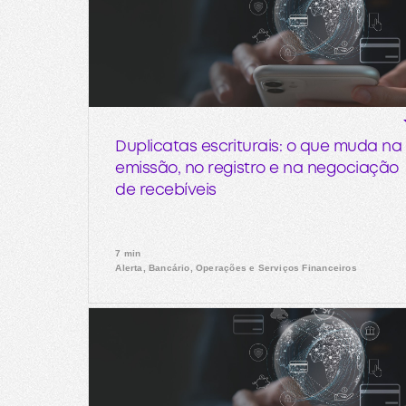
Duplicatas escriturais: o que muda na
emissão, no registro e na negociação
de recebíveis
7 min
Alerta, Bancário, Operações e Serviços Financeiros