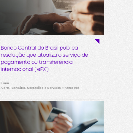
Banco Central do Brasil publica
resolução que atualiza o serviço de
pagamento ou transferência
internacional (“eFX”)
6 min
Alerta, Bancário, Operações e Serviços Financeiros