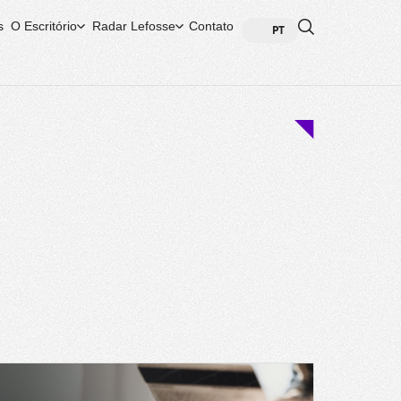
s
O Escritório
Radar Lefosse
Contato
PT