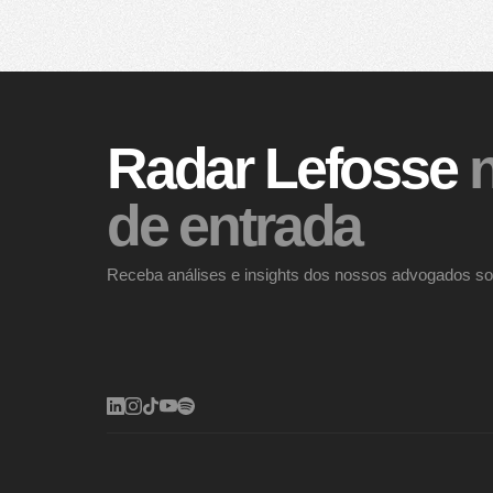
Radar Lefosse
n
de entrada
Receba análises e insights dos nossos advogados so