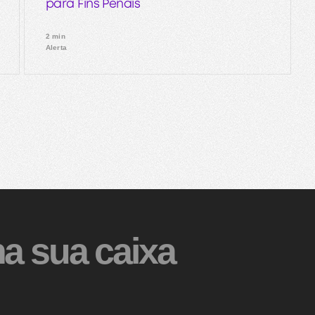
para Fins Penais
2 min
Alerta
a sua caixa