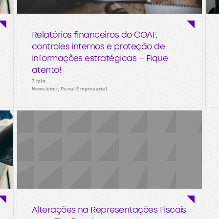
Relatórios financeiros do COAF,
controles internos e proteção de
informações estratégicas – Fique
atento!
7 min
Newsletter, Penal Empresarial
Alterações na Representações Fiscais