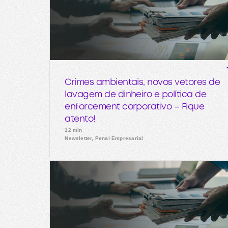
Crimes ambientais, novos vetores de
lavagem de dinheiro e política de
enforcement corporativo – Fique
atento!
12 min
Newsletter, Penal Empresarial