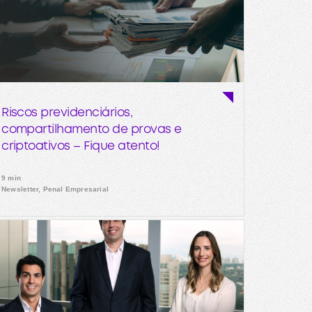
Riscos previdenciários,
compartilhamento de provas e
criptoativos – Fique atento!
9 min
Newsletter, Penal Empresarial