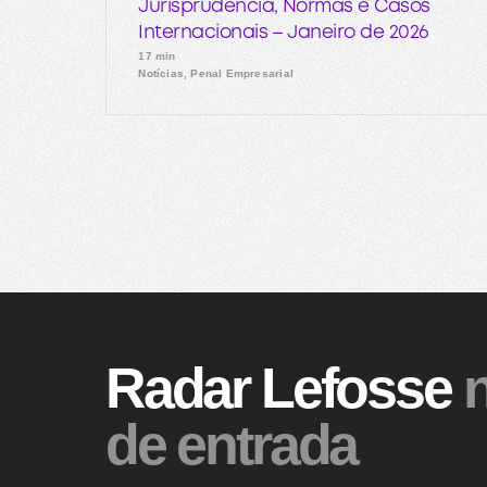
Jurisprudência, Normas e Casos
Internacionais – Janeiro de 2026
17 min
Notícias, Penal Empresarial
Radar Lefosse
n
de entrada