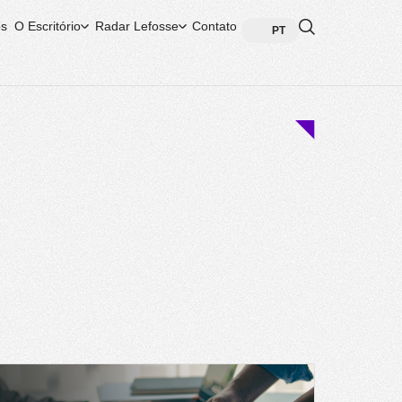
s
O Escritório
Radar Lefosse
Contato
PT