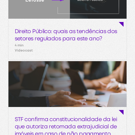
Direito Público: quais as tendências dos
setores regulados para este ano?
4 min
Videocast
STF confirma constitucionalidade da lei
que autoriza retomada extrajudicial de
imóveis em caso de não pagamento