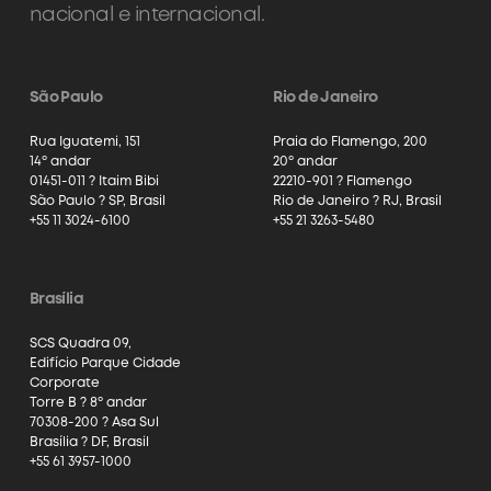
nacional e internacional.
São Paulo
Rio de Janeiro
Rua Iguatemi, 151
Praia do Flamengo, 200
14º andar
20º andar
01451-011 ? Itaim Bibi
22210-901 ? Flamengo
São Paulo ? SP, Brasil
Rio de Janeiro ? RJ, Brasil
+55 11 3024-6100
+55 21 3263-5480
Brasília
SCS Quadra 09,
Edifício Parque Cidade
Corporate
Torre B ? 8º andar
70308-200 ? Asa Sul
Brasília ? DF, Brasil
+55 61 3957-1000