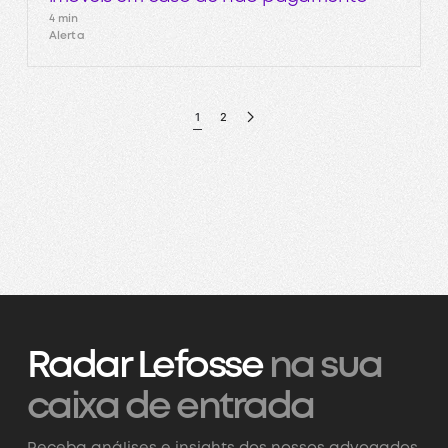
4 min
Alerta
1
2
Radar Lefosse
na sua
caixa de entrada