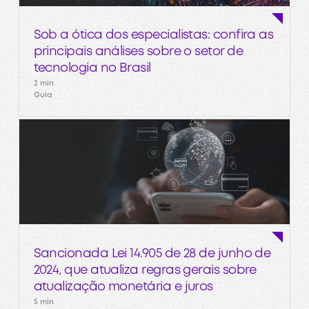
Sob a ótica dos especialistas: confira as
principais análises sobre o setor de
tecnologia no Brasil
2 min
Guia
Sancionada Lei 14.905 de 28 de junho de
2024, que atualiza regras gerais sobre
atualização monetária e juros
5 min