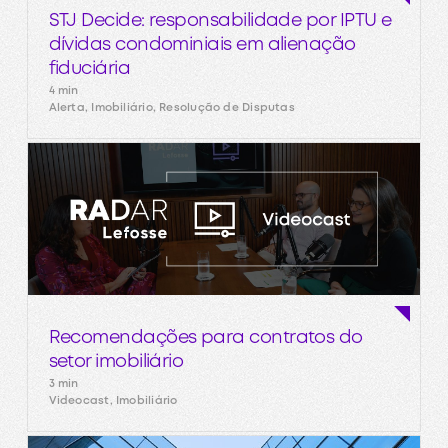
STJ Decide: responsabilidade por IPTU e
dívidas condominiais em alienação
fiduciária
4 min
Alerta, Imobiliário, Resolução de Disputas
Recomendações para contratos do
setor imobiliário
3 min
Videocast, Imobiliário