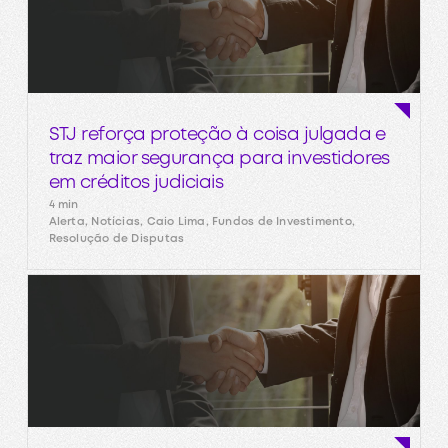
STJ reforça proteção à coisa julgada e
traz maior segurança para investidores
em créditos judiciais
4 min
Alerta, Notícias, Caio Lima, Fundos de Investimento,
Resolução de Disputas