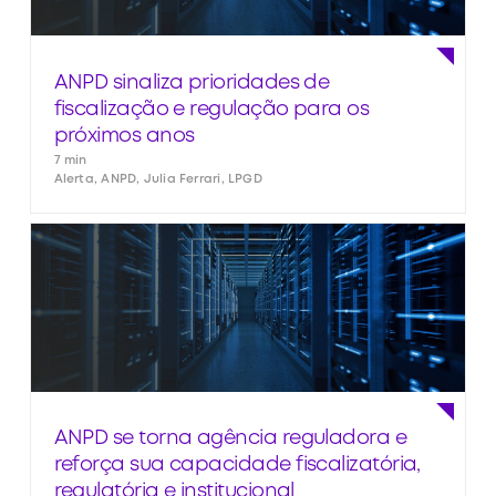
ANPD sinaliza prioridades de
fiscalização e regulação para os
próximos anos
7 min
Alerta, ANPD, Julia Ferrari, LPGD
ANPD se torna agência reguladora e
reforça sua capacidade fiscalizatória,
regulatória e institucional