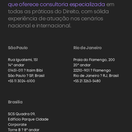
que oferece consultoria especializada
em
todas as práticas do Direito, com sólida
experiência de atuação nos cenários
nacional e internacional.
São Paulo
Rio de Janeiro
Rua Iguatemi, 151
Praia do Flamengo, 200
14º andar
20º andar
01451-011 ? Itaim Bibi
22210-901 ? Flamengo
São Paulo ? SP, Brasil
Rio de Janeiro ? RJ, Brasil
+55 11 3024-6100
+55 21 3263-5480
Brasília
SCS Quadra 09,
Edifício Parque Cidade
Corporate
Torre B ? 8º andar