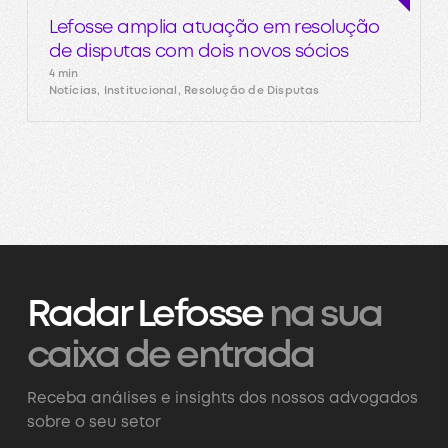
Lefosse amplia atuação em resolução
de disputas com dois novos sócios
4 min
Notícias, Institucional, Resolução de Disputas
Radar Lefosse
na sua
caixa de entrada
Receba análises e insights dos nossos advogados
sobre o seu setor