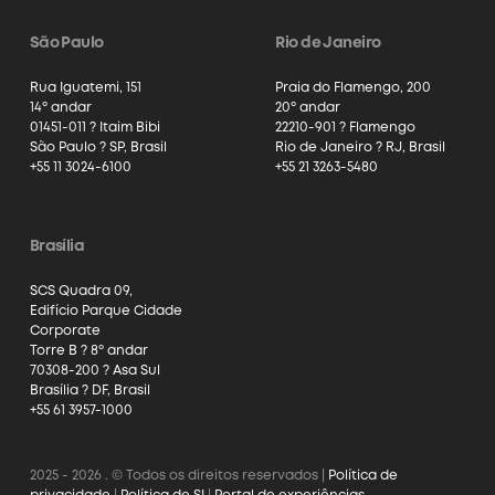
São Paulo
Rio de Janeiro
Rua Iguatemi, 151
Praia do Flamengo, 200
14º andar
20º andar
01451-011 ? Itaim Bibi
22210-901 ? Flamengo
São Paulo ? SP, Brasil
Rio de Janeiro ? RJ, Brasil
+55 11 3024-6100
+55 21 3263-5480
Brasília
SCS Quadra 09,
Edifício Parque Cidade
Corporate
Torre B ? 8º andar
70308-200 ? Asa Sul
Brasília ? DF, Brasil
+55 61 3957-1000
2025 - 2026 . © Todos os direitos reservados |
Política de