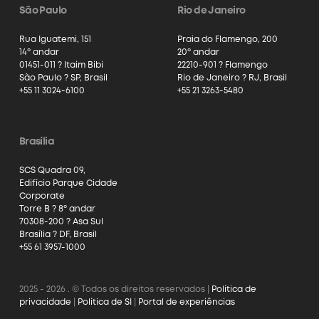
São Paulo
Rio de Janeiro
Rua Iguatemi, 151
Praia do Flamengo, 200
14º andar
20º andar
01451-011 ? Itaim Bibi
22210-901 ? Flamengo
São Paulo ? SP, Brasil
Rio de Janeiro ? RJ, Brasil
+55 11 3024-6100
+55 21 3263-5480
Brasília
SCS Quadra 09,
Edifício Parque Cidade
Corporate
Torre B ? 8º andar
70308-200 ? Asa Sul
Brasília ? DF, Brasil
+55 61 3957-1000
2025 - 2026 . © Todos os direitos reservados |
Política de
privacidade
|
Política de SI
|
Portal de experiências