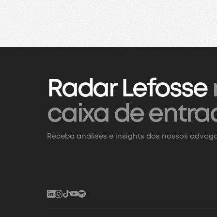
Radar Lefosse
caixa de entra
Receba análises e insights dos nossos advoga