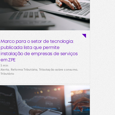
Marco para o setor de tecnologia:
publicada lista que permite
instalação de empresas de serviços
em ZPE
3 min
Alerta, Reforma Tributária, Tributação sobre consumo,
Tributário