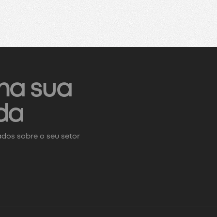
na sua
da
dos sobre o seu setor