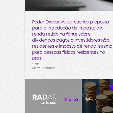
Poder Executivo apresenta proposta
para a introdução de imposto de
renda retido na fonte sobre
dividendos pagos a investidores não
residentes e imposto de renda mínimo
para pessoas físicas residentes no
Brasil
4 min
Alerta, Tributário