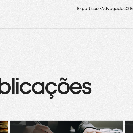
Expertises
Advogados
O E
blicações