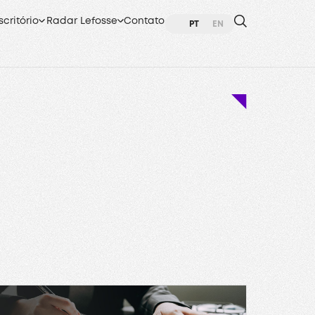
scritório
Radar Lefosse
Contato
PT
EN