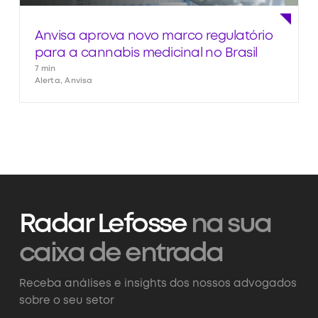
Anvisa aprova novo marco regulatório
para a cannabis medicinal no Brasil
7 min
Alerta, Anvisa
Radar Lefosse
na sua
caixa de entrada
Receba análises e insights dos nossos advogados
sobre o seu setor