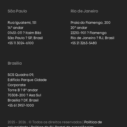
São Paulo
Rio de Janeiro
Rua Iguatemi, 151
Praia do Flamengo, 200
14º andar
20º andar
01451-011 ? Itaim Bibi
22210-901 ? Flamengo
São Paulo ? SP, Brasil
Rio de Janeiro ? RJ, Brasil
+55 11 3024-6100
+55 21 3263-5480
Brasília
SCS Quadra 09,
Edifício Parque Cidade
Corporate
Torre B ? 8º andar
70308-200 ? Asa Sul
Brasília ? DF, Brasil
+55 61 3957-1000
2025 - 2026 . © Todos os direitos reservados |
Política de