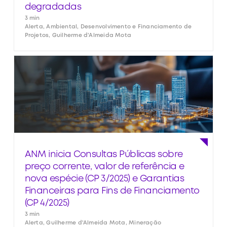
degradadas
3 min
Alerta, Ambiental, Desenvolvimento e Financiamento de
Projetos, Guilherme d'Almeida Mota
ANM inicia Consultas Públicas sobre
preço corrente, valor de referência e
nova espécie (CP 3/2025) e Garantias
Financeiras para Fins de Financiamento
(CP 4/2025)
3 min
Alerta, Guilherme d'Almeida Mota, Mineração