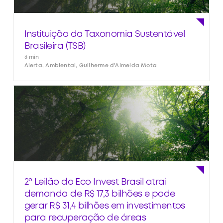
Instituição da Taxonomia Sustentável
Brasileira (TSB)
3 min
Alerta, Ambiental, Guilherme d'Almeida Mota
2º Leilão do Eco Invest Brasil atrai
demanda de R$ 17,3 bilhões e pode
gerar R$ 31,4 bilhões em investimentos
para recuperação de áreas