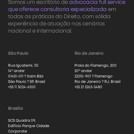
Somos um escritório de
advocacia full service
que oferece consultoria especializada
em
todas as práticas do Direito, com sólida
experiência de atuação nos cenários
nacional e internacional.
São Paulo
Rio de Janeiro
Rua Iguatemi, 151
Praia do Flamengo, 200
14º andar
20º andar
01451-011 ? Itaim Bibi
22210-901 ? Flamengo
São Paulo ? SP, Brasil
Rio de Janeiro ? RJ, Brasil
+55 11 3024-6100
+55 21 3263-5480
Brasília
SCS Quadra 09,
Edifício Parque Cidade
Corporate