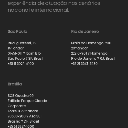
experiência de atuação nos cenários
nacional e internacional.
São Paulo
Rio de Janeiro
Rua Iguatemi, 151
Praia do Flamengo, 200
14º andar
20º andar
01451-011 ? Itaim Bibi
22210-901 ? Flamengo
São Paulo ? SP, Brasil
Rio de Janeiro ? RJ, Brasil
+55 11 3024-6100
+55 21 3263-5480
Brasília
SCS Quadra 09,
Edifício Parque Cidade
Corporate
Torre B ? 8º andar
70308-200 ? Asa Sul
Brasília ? DF, Brasil
+55 61 3957-1000