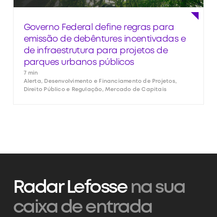
Governo Federal define regras para
emissão de debêntures incentivadas e
de infraestrutura para projetos de
parques urbanos públicos
7 min
Alerta, Desenvolvimento e Financiamento de Projetos,
Direito Público e Regulação, Mercado de Capitais
Radar Lefosse
na sua
caixa de entrada