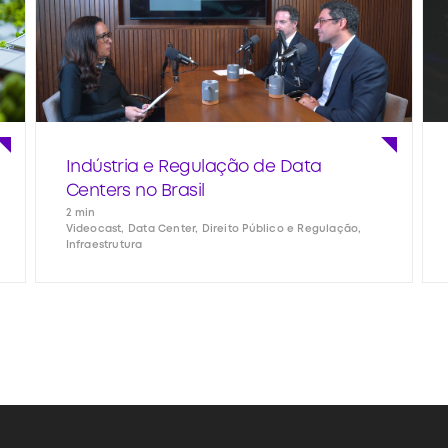
Indústria e Regulação de Data
Centers no Brasil
2 min
Videocast, Data Center, Direito Público e Regulação,
Infraestrutura