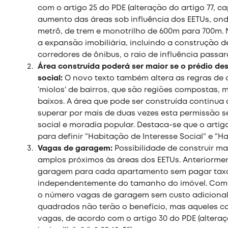
com o artigo 25 do PDE (alteração do artigo 77, cap
aumento das áreas sob influência dos EETUs, ond
metrô, de trem e monotrilho de 600m para 700m. N
a expansão imobiliária, incluindo a construção de
corredores de ônibus, o raio de influência passa
Área construída poderá ser maior se o prédio de
social:
O novo texto também altera as regras de
‘miolos’ de bairros, que são regiões compostas, 
baixos. A área que pode ser construída continua 
superar por mais de duas vezes esta permissão s
social e moradia popular. Destaca-se que o artigo 
para definir “Habitação de Interesse Social” e “
Vagas de garagem:
Possibilidade de construir 
amplos próximos às áreas dos EETUs. Anteriormen
garagem para cada apartamento sem pagar taxa 
independentemente do tamanho do imóvel. Com o 
o número vagas de garagem sem custo adiciona
quadrados não terão o benefício, mas aqueles 
vagas, de acordo com o artigo 30 do PDE (alteraçã