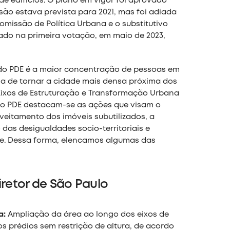
e edifícios. O plano em vigor foi aprovado
visão estava prevista para 2021, mas foi adiada
omissão de Política Urbana e o substitutivo
vado na primeira votação, em maio de 2023,
 do PDE é a maior concentração de pessoas em
ia de tornar a cidade mais densa próxima dos
Eixos de Estruturação e Transformação Urbana
s do PDE destacam-se as ações que visam o
veitamento dos imóveis subutilizados, a
as desigualdades socio-territoriais e
. Dessa forma, elencamos algumas das
retor de São Paulo
a:
Ampliação da área ao longo dos eixos de
s prédios sem restrição de altura, de acordo