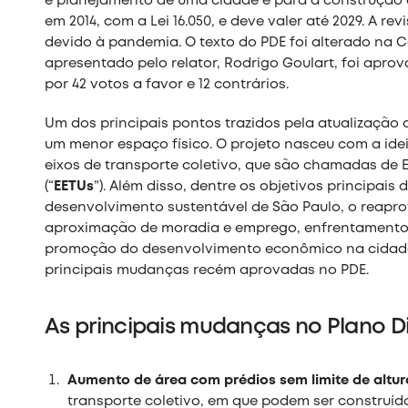
e planejamento de uma cidade e para a construção d
em 2014, com a Lei 16.050, e deve valer até 2029. A re
devido à pandemia. O texto do PDE foi alterado na C
apresentado pelo relator, Rodrigo Goulart, foi apro
por 42 votos a favor e 12 contrários.
Um dos principais pontos trazidos pela atualização
um menor espaço físico. O projeto nasceu com a ide
eixos de transporte coletivo, que são chamadas de 
(“
EETUs
”). Além disso, dentre os objetivos principai
desenvolvimento sustentável de São Paulo, o reapro
aproximação de moradia e emprego, enfrentamento d
promoção do desenvolvimento econômico na cidade
principais mudanças recém aprovadas no PDE.
As principais mudanças no Plano Di
Aumento de área com prédios sem limite de altur
transporte coletivo, em que podem ser construído