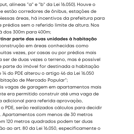
ut, alíneas “a” e “b” da Lei 16.050). Houve o
e estão corredores de ônibus, estações de
essas áreas, há incentivos da prefeitura para
 prédios sem o referido limite de altura. Nos
rá dos 300m para 400m;
stinar parte das suas unidades à habitação
 construção em áreas conhecidas como
muitas vezes, por casas ou por prédios mais
a ser de duas vezes o terreno, mas é possível
e parte do imóvel for destinada a habitação
14 do PDE alterou o artigo 46 da Lei 16.050
Habitação de Mercado Popular”;
mais vagas de garagem em apartamentos mais
te era permitido construir até uma vaga de
adicional para referida aprovação,
PDE, serão realizados cálculos para decidir
l. Apartamentos com menos de 30 metros
com 120 metros quadrados podem ter duas
o ao art. 80 da Lei 16.050, especificamente o