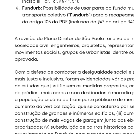
inciso III, “a”, “c”, §§ 4º, 5º);
Fundurb:
Possibilidade de usar parte do fundo mu
transporte coletivo (“
Fundurb
”) para o recapeame
do artigo 103 do PDE (inclusão do §4º do artigo 340 
A revisão do Plano Diretor de São Paulo foi alvo de 
sociedade civil, engenheiros, arquitetos, represent
movimentos sociais, grupos de urbanistas, dentre ou
aprovada.
Com a defesa de combater a desigualdade social e 
mais justa e inclusiva, foram evidenciados vários 
de estudos que justifiquem as medidas propostas, co
de prédios mais caros e não destinados à moradia p
a população usuária do transporte público e de menor
aumento da verticalização, que se caracteriza por s
construção de grandes e inúmeros edifícios; (iii) au
construção de mais vagas de garagem junto aos eixo
arborizadas; (v) substituição de bairros históricos po