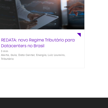
REDATA: novo Regime Tributário para
Datacenters no Brasil
3 min
Alerta, Guia, Data Center, Energia, Luiz Loureiro,
Tributário