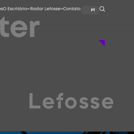
os
O Escritório
Radar Lefosse
Contato
PT