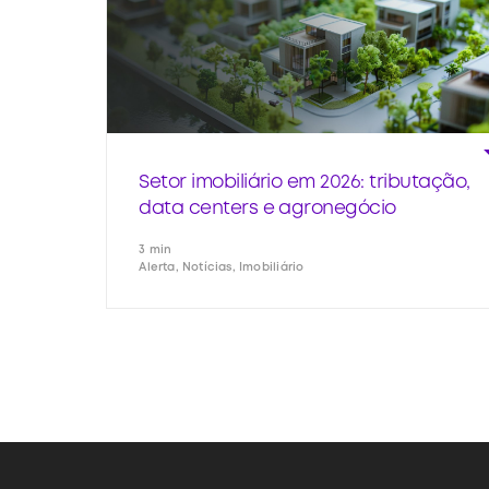
Setor imobiliário em 2026: tributação,
data centers e agronegócio
3 min
Alerta, Notícias, Imobiliário