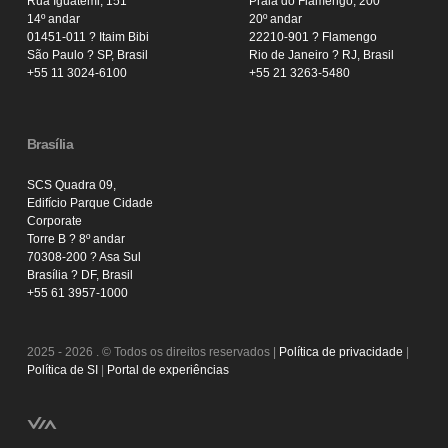
Rua Iguatemi, 151
Praia do Flamengo, 200
14º andar
20º andar
01451-011 ? Itaim Bibi
22210-901 ? Flamengo
São Paulo ? SP, Brasil
Rio de Janeiro ? RJ, Brasil
+55 11 3024-6100
+55 21 3263-5480
Brasília
SCS Quadra 09,
Edifício Parque Cidade
Corporate
Torre B ? 8º andar
70308-200 ? Asa Sul
Brasília ? DF, Brasil
+55 61 3957-1000
2025 - 2026 . © Todos os direitos reservados |
Política de privacidade
|
Política de SI
|
Portal de experiências