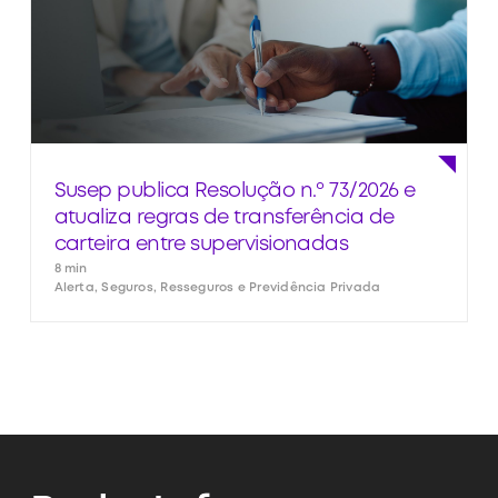
Susep publica Resolução n.º 73/2026 e
atualiza regras de transferência de
carteira entre supervisionadas
8 min
Alerta, Seguros, Resseguros e Previdência Privada