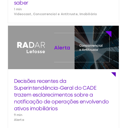
saber
1 min
Videocast, Concorrencial e Antitruste, Imobiliário
Decisões recentes da
Superintendência-Geral do CADE
trazem esclarecimentos sobre a
notificação de operações envolvendo
ativos imobiliários
9 min
Alerta