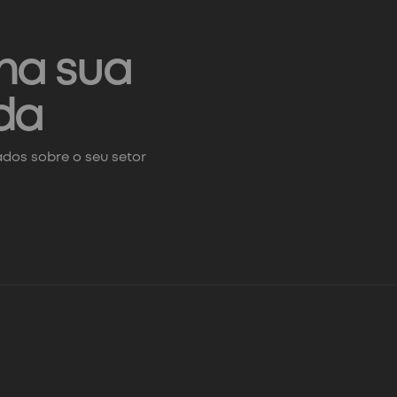
na sua
da
dos sobre o seu setor