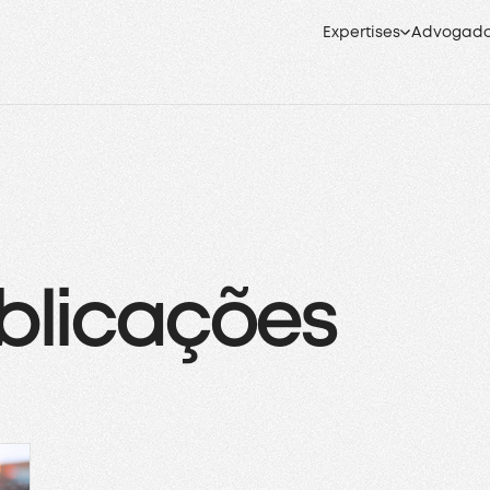
Expertises
Advogad
blicações