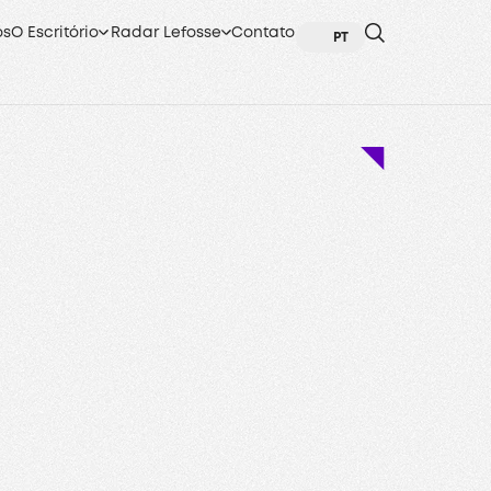
os
O Escritório
Radar Lefosse
Contato
PT