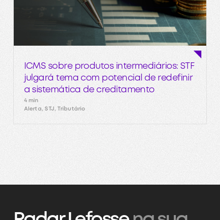
ICMS sobre produtos intermediários: STF
julgará tema com potencial de redefinir
a sistemática de creditamento
4 min
Alerta, STJ, Tributário
Radar Lefosse
na sua