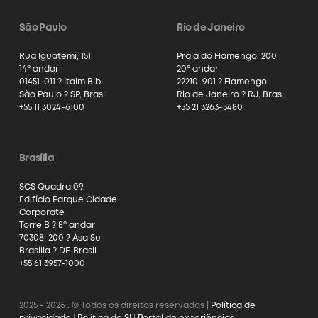
São Paulo
Rio de Janeiro
Rua Iguatemi, 151
Praia do Flamengo, 200
14º andar
20º andar
01451-011 ? Itaim Bibi
22210-901 ? Flamengo
São Paulo ? SP, Brasil
Rio de Janeiro ? RJ, Brasil
+55 11 3024-6100
+55 21 3263-5480
Brasília
SCS Quadra 09,
Edifício Parque Cidade
Corporate
Torre B ? 8º andar
70308-200 ? Asa Sul
Brasília ? DF, Brasil
+55 61 3957-1000
2025 - 2026 . © Todos os direitos reservados |
Política de