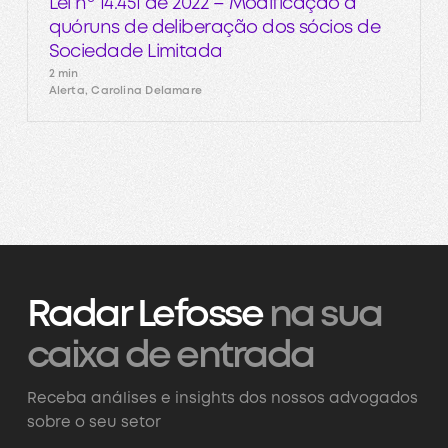
Lei nº 14.451 de 2022 – Modificação a
quóruns de deliberação dos sócios de
Sociedade Limitada
2 min
Alerta, Carolina Delamare
Radar Lefosse
na sua
caixa de entrada
Receba análises e insights dos nossos advogados
sobre o seu setor