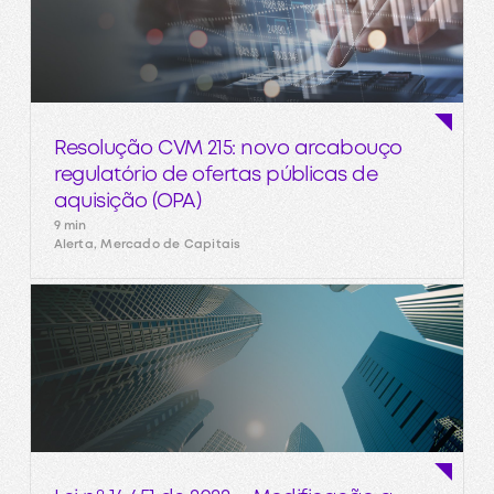
Resolução CVM 215: novo arcabouço
regulatório de ofertas públicas de
aquisição (OPA)
9 min
Alerta, Mercado de Capitais