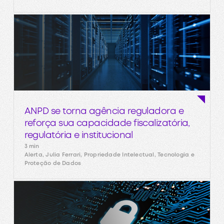
ANPD se torna agência reguladora e
reforça sua capacidade fiscalizatória,
regulatória e institucional
3 min
Alerta, Julia Ferrari, Propriedade Intelectual, Tecnologia e
Proteção de Dados