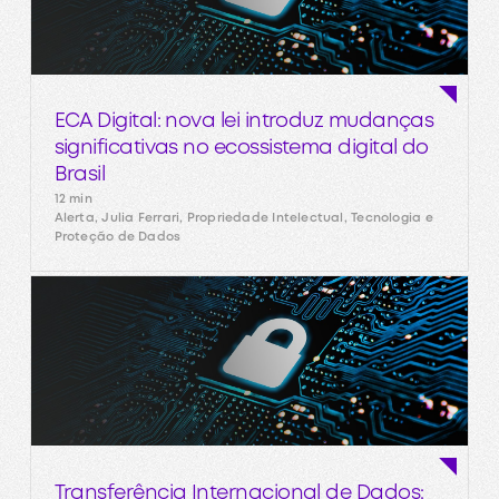
ECA Digital: nova lei introduz mudanças
significativas no ecossistema digital do
Brasil
12 min
Alerta, Julia Ferrari, Propriedade Intelectual, Tecnologia e
Proteção de Dados
Transferência Internacional de Dados: