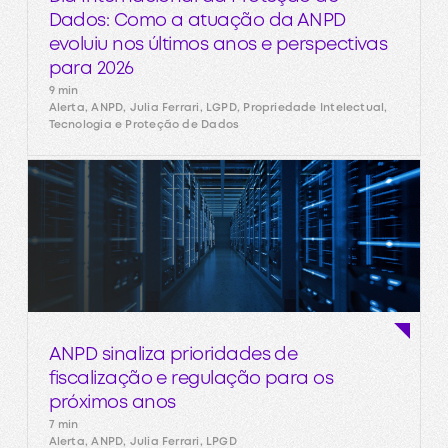
Dados: Como a atuação da ANPD
evoluiu nos últimos anos e perspectivas
para 2026
9 min
Alerta, ANPD, Julia Ferrari, LGPD, Propriedade Intelectual,
Tecnologia e Proteção de Dados
ANPD sinaliza prioridades de
fiscalização e regulação para os
próximos anos
7 min
Alerta, ANPD, Julia Ferrari, LPGD