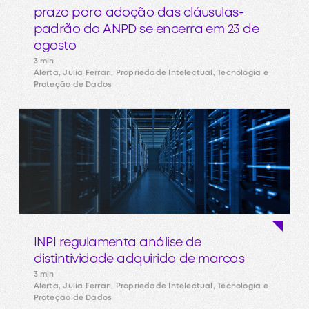
prazo para adoção das cláusulas-
padrão da ANPD se encerra em 23 de
agosto
3 min
Alerta, Julia Ferrari, Propriedade Intelectual, Tecnologia e
Proteção de Dados
INPI regulamenta análise de
distintividade adquirida de marcas
3 min
Alerta, Julia Ferrari, Propriedade Intelectual, Tecnologia e
Proteção de Dados