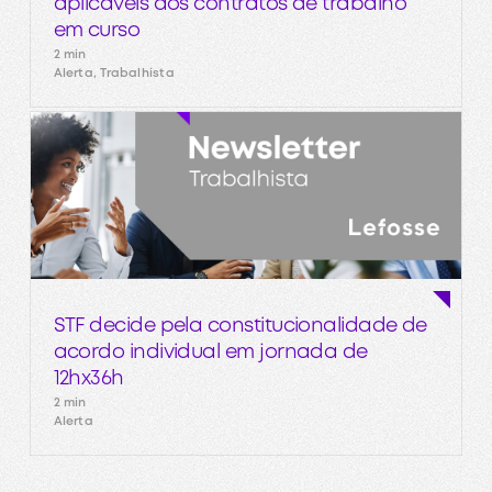
aplicáveis aos contratos de trabalho
em curso
2 min
Alerta, Trabalhista
STF decide pela constitucionalidade de
acordo individual em jornada de
12hx36h
2 min
Alerta