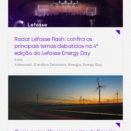
Radar Lefosse Flash: confira os
principais temas debatidos na 4ª
edição do Lefosse Energy Day
4 min
Videocast, Carolina Delamare, Energia, Energy Day