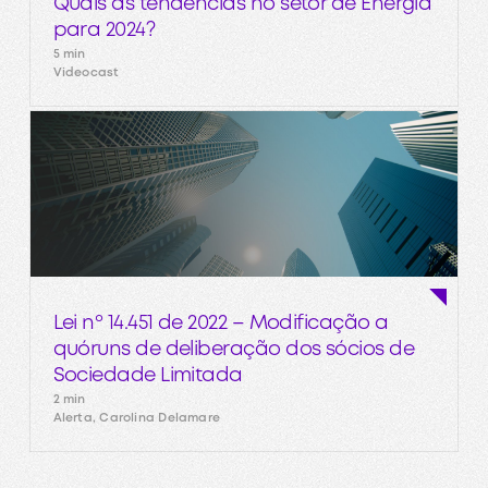
Quais as tendências no setor de Energia
para 2024?
5 min
Videocast
Lei nº 14.451 de 2022 – Modificação a
quóruns de deliberação dos sócios de
Sociedade Limitada
2 min
Alerta, Carolina Delamare