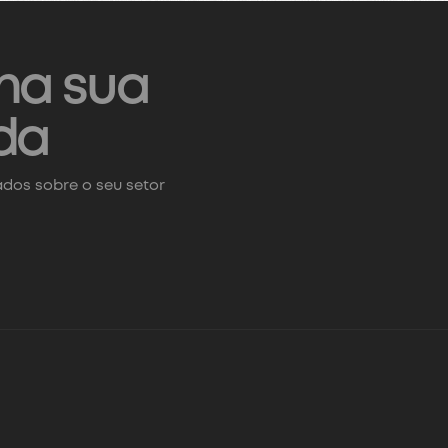
na sua
da
dos sobre o seu setor