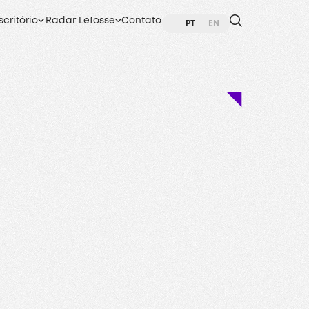
scritório
Radar Lefosse
Contato
PT
EN