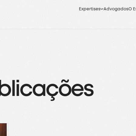
Expertises
Advogados
O E
blicações