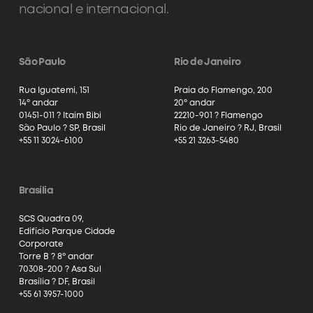
nacional e internacional.
São Paulo
Rio de Janeiro
Rua Iguatemi, 151
Praia do Flamengo, 200
14º andar
20º andar
01451-011 ? Itaim Bibi
22210-901 ? Flamengo
São Paulo ? SP, Brasil
Rio de Janeiro ? RJ, Brasil
+55 11 3024-6100
+55 21 3263-5480
Brasília
SCS Quadra 09,
Edifício Parque Cidade
Corporate
Torre B ? 8º andar
70308-200 ? Asa Sul
Brasília ? DF, Brasil
+55 61 3957-1000