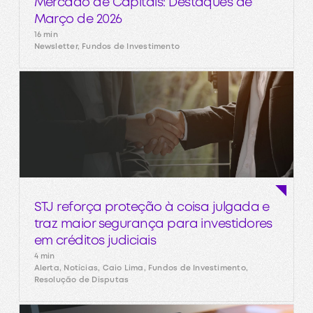
Mercado de Capitais: Destaques de
Março de 2026
16 min
Newsletter, Fundos de Investimento
STJ reforça proteção à coisa julgada e
traz maior segurança para investidores
em créditos judiciais
4 min
Alerta, Notícias, Caio Lima, Fundos de Investimento,
Resolução de Disputas