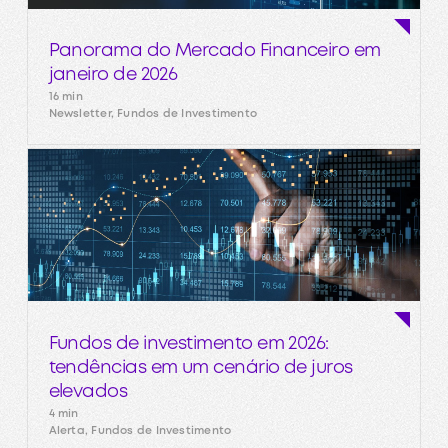
Panorama do Mercado Financeiro em
janeiro de 2026
16 min
Newsletter, Fundos de Investimento
Fundos de investimento em 2026:
tendências em um cenário de juros
elevados
4 min
Alerta, Fundos de Investimento