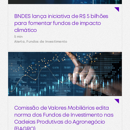
BNDES lança iniciativa de R$ 5 bilhões
para fomentar fundos de impacto
climático
5 min
Alerta, Fundos de Investimento
Comissão de Valores Mobiliários edita
norma dos Fundos de Investimento nas
Cadeias Produtivas do Agronegócio
(FIAGRO)