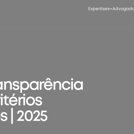
Expertises
Advogad
ransparência
itérios
 | 2025