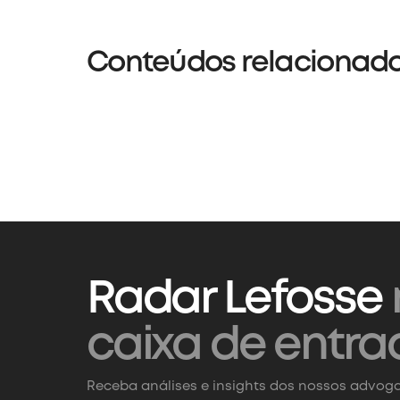
Conteúdos relacionad
Radar Lefosse
caixa de entra
Receba análises e insights dos nossos advoga