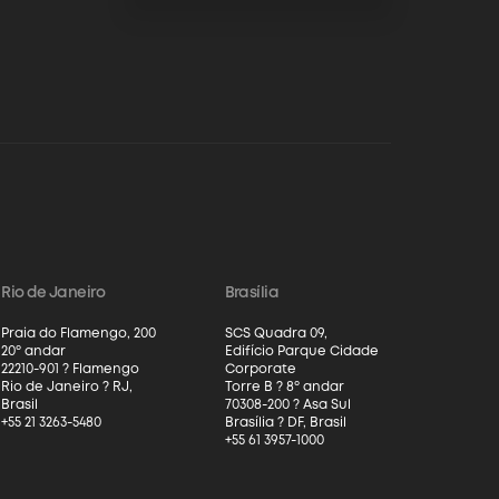
Rio de Janeiro
Brasília
Praia do Flamengo, 200
SCS Quadra 09,
20º andar
Edifício Parque Cidade
22210-901 ? Flamengo
Corporate
Rio de Janeiro ? RJ,
Torre B ? 8º andar
Brasil
70308-200 ? Asa Sul
+55 21 3263-5480
Brasília ? DF, Brasil
+55 61 3957-1000