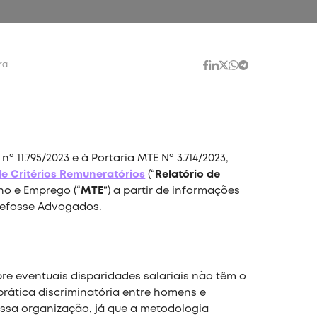
ra
º 11.795/2023 e à Portaria MTE Nº 3.714/2023,
de Critérios Remuneratórios
(“
Relatório de
lho e Emprego (“
MTE
”) a partir de informações
Lefosse Advogados.
re eventuais disparidades salariais não têm o
prática discriminatória entre homens e
sa organização, já que a metodologia