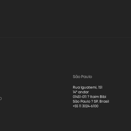
São Paulo
Rua Iguatemi, 151
14º andar
01451-011 ? Itaim Bibi
o
São Paulo ? SP, Brasil
+55 11 3024-6100