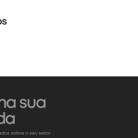
os
na sua
da
dos sobre o seu setor