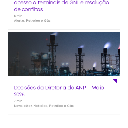
acesso a terminais de GNL e resolução
de conflitos
6 min
Alerta, Petróleo e Gás
Decisões da Diretoria da ANP – Maio
2026
7 min
Newsletter, Notícias, Petróleo e Gás