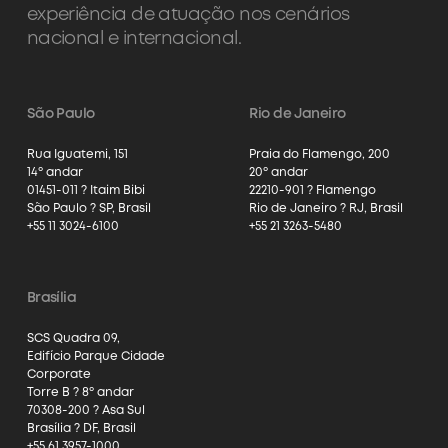
experiência de atuação nos cenários
nacional e internacional.
São Paulo
Rio de Janeiro
Rua Iguatemi, 151
Praia do Flamengo, 200
14º andar
20º andar
01451-011 ? Itaim Bibi
22210-901 ? Flamengo
São Paulo ? SP, Brasil
Rio de Janeiro ? RJ, Brasil
+55 11 3024-6100
+55 21 3263-5480
Brasília
SCS Quadra 09,
Edifício Parque Cidade
Corporate
Torre B ? 8º andar
70308-200 ? Asa Sul
Brasília ? DF, Brasil
+55 61 3957-1000