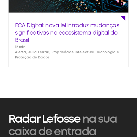
ECA Digital: nova lei introduz mudanças
significativas no ecossistema digital do
Brasil
12 min
Alerta, Julia Ferrari, Propriedade Intelectual, Tecnologia e
Proteção de Dados
Radar Lefosse
na sua
caixa de entrada