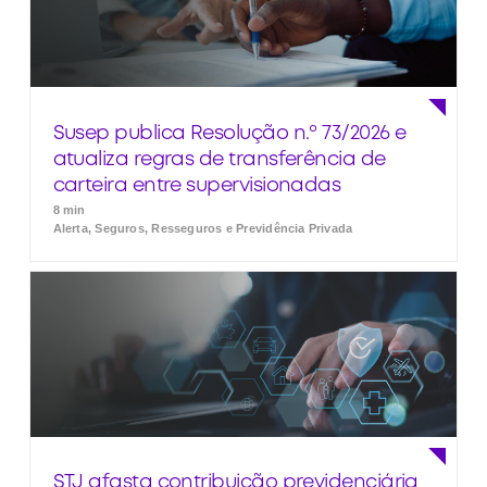
Susep publica Resolução n.º 73/2026 e
atualiza regras de transferência de
carteira entre supervisionadas
8 min
Alerta, Seguros, Resseguros e Previdência Privada
STJ afasta contribuição previdenciária