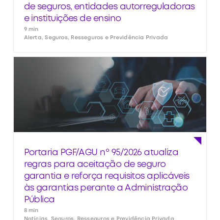
de seguros, entidades autorreguladoras
e instituições de ensino
9 min
Alerta, Seguros, Resseguros e Previdência Privada
Portaria PGF/AGU nº 95/2026 atualiza
regras para aceitação de seguro
garantia e reforça requisitos aplicáveis
às garantias perante a Administração
Pública
8 min
Notícias, Seguros, Resseguros e Previdência Privada