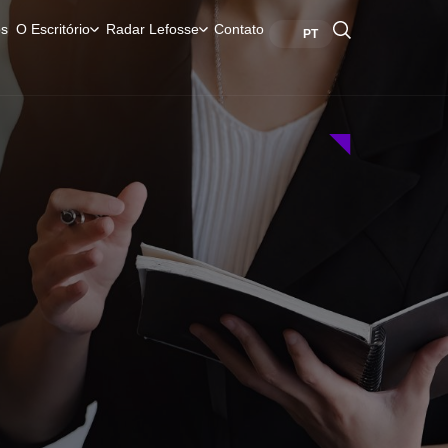
s
O Escritório
Radar Lefosse
Contato
PT