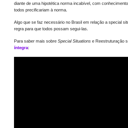
diante de uma hipotética norma incabível, com conhecimento 
todos precificariam à norma.
Algo que se faz necessário no Brasil em relação a special sit
regra para que todos possam segui-las.
Para saber mais sobre
Special Situations
e Reestruturação so
íntegra
: