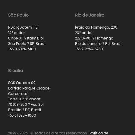
São Paulo
Rio de Janeiro
Rua Iguatemi, 151
Praia do Flamengo, 200
14º andar
20º andar
01451-011 ? Itaim Bibi
22210-901 ? Flamengo
São Paulo ? SP, Brasil
Rio de Janeiro ? RJ, Brasil
+55 11 3024-6100
+55 21 3263-5480
Brasília
SCS Quadra 09,
Edifício Parque Cidade
Corporate
Torre B ? 8º andar
70308-200 ? Asa Sul
Brasília ? DF, Brasil
+55 61 3957-1000
2025 - 2026 . © Todos os direitos reservados |
Política de