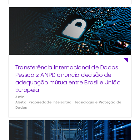
Transferência Internacional de Dados
Pessoais: ANPD anuncia decisão de
adequação mútua entre Brasil e União
Europeia
3 min
Alerta, Propriedade Intelectual, Tecnologia e Proteção de
Dados