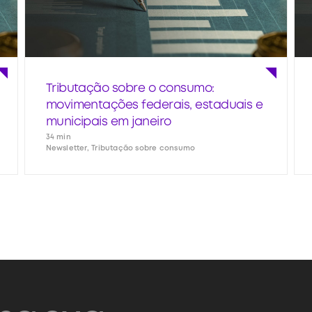
Tributação sobre o consumo:
movimentações federais, estaduais e
municipais em janeiro
34 min
Newsletter, Tributação sobre consumo