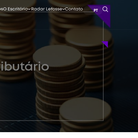
os
O Escritório
Radar Lefosse
Contato
PT