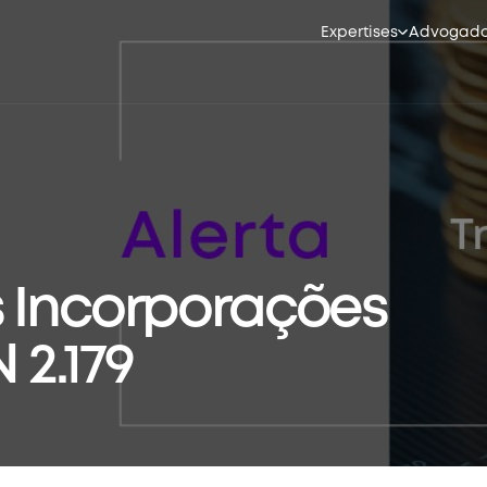
Expertises
Advogad
s Incorporações
 2.179