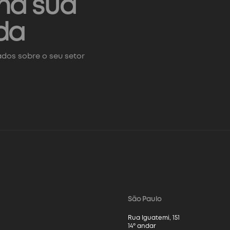
na sua
da
dos sobre o seu setor
São Paulo
Rua Iguatemi, 151
14º andar