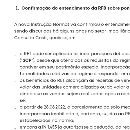
Confirmação do entendimento da RFB sobre pont
A nova Instrução Normativa confirmou o entendime
sendo discutidos há alguns anos no setor imobiliári
Consulta Cosit, quais sejam:
o RET pode ser aplicado às incorporações detida
(“
SCP
”), desde que atendidos os requisitos do reg
contiver em seu patrimônio especial incorporação
formalidades relativas ao regime e responder em 
os benefícios do RET alcançam as receitas de ven
valor das unidades comercializadas ou do valor a
ainda que as vendas sejam realizadas após a co
se;
a partir de 28.06.2022, o parcelamento do solo m
incorporação imobiliária e, portanto, sujeito ao R
estabelecidos na norma;
embora a IN 1.453 já autorizasse a dedução, da rece