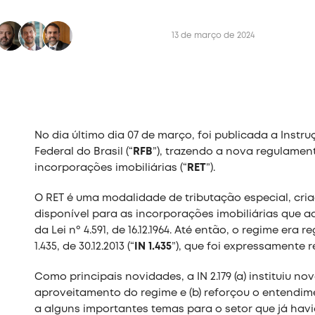
13 de março de 2024
No dia último dia 07 de março, foi publicada a Instruç
Federal do Brasil (“
RFB
”), trazendo a nova regulamen
incorporações imobiliárias (“
RET
”).
O RET é uma modalidade de tributação especial, criada 
disponível para as incorporações imobiliárias que 
da Lei nº 4.591, de 16.12.1964. Até então, o regime e
1.435, de 30.12.2013 (“
IN 1.435
”), que foi expressamente r
Como principais novidades, a IN 2.179 (a) instituiu n
aproveitamento do regime e (b) reforçou o entendim
a alguns importantes temas para o setor que já hav