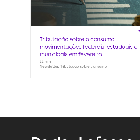
Tributação sobre o consumo:
movimentações federais, estaduais e
municipais em fevereiro
22 min
Newsletter, Tributação sobre consumo