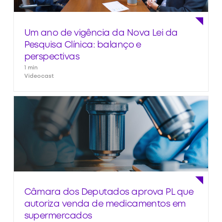
Um ano de vigência da Nova Lei da
Pesquisa Clínica: balanço e
perspectivas
1 min
Videocast
Câmara dos Deputados aprova PL que
autoriza venda de medicamentos em
supermercados