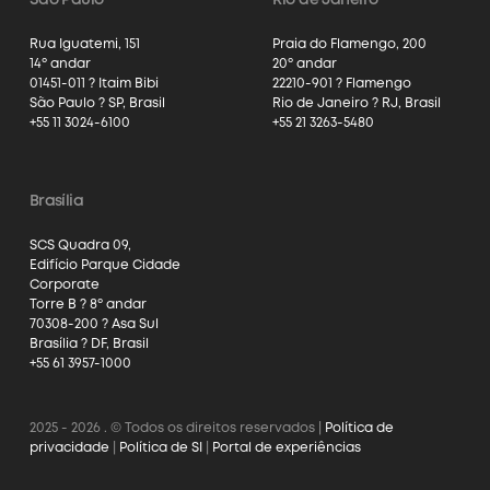
Rua Iguatemi, 151
Praia do Flamengo, 200
14º andar
20º andar
01451-011 ? Itaim Bibi
22210-901 ? Flamengo
São Paulo ? SP, Brasil
Rio de Janeiro ? RJ, Brasil
+55 11 3024-6100
+55 21 3263-5480
Brasília
SCS Quadra 09,
Edifício Parque Cidade
Corporate
Torre B ? 8º andar
70308-200 ? Asa Sul
Brasília ? DF, Brasil
+55 61 3957-1000
2025 - 2026 . © Todos os direitos reservados |
Política de
privacidade
|
Política de SI
|
Portal de experiências