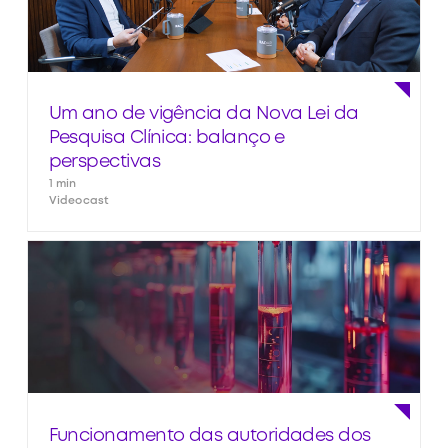
Um ano de vigência da Nova Lei da
Pesquisa Clínica: balanço e
perspectivas
1 min
Videocast
Funcionamento das autoridades dos