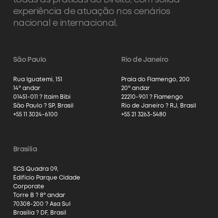
todas as práticas do Direito, com sólida
experiência de atuação nos cenários
nacional e internacional.
São Paulo
Rio de Janeiro
Rua Iguatemi, 151
Praia do Flamengo, 200
14º andar
20º andar
01451-011 ? Itaim Bibi
22210-901 ? Flamengo
São Paulo ? SP, Brasil
Rio de Janeiro ? RJ, Brasil
+55 11 3024-6100
+55 21 3263-5480
Brasília
SCS Quadra 09,
Edifício Parque Cidade
Corporate
Torre B ? 8º andar
70308-200 ? Asa Sul
Brasília ? DF, Brasil