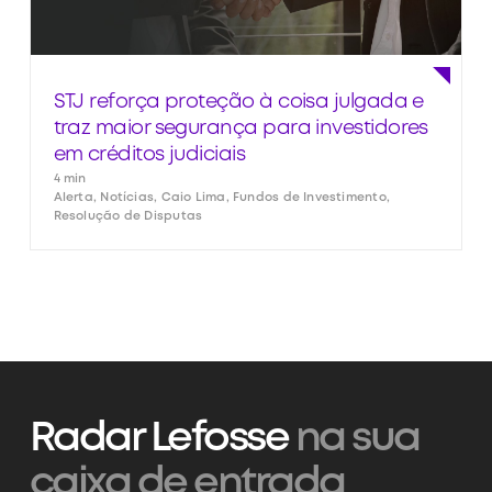
STJ reforça proteção à coisa julgada e
traz maior segurança para investidores
em créditos judiciais
4 min
Alerta, Notícias, Caio Lima, Fundos de Investimento,
Resolução de Disputas
Radar Lefosse
na sua
caixa de entrada