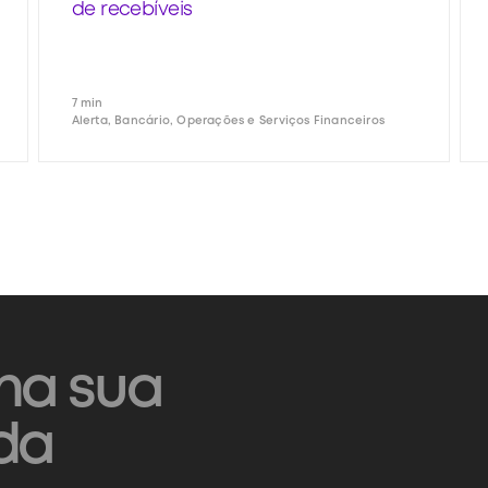
de recebíveis
7 min
Alerta, Bancário, Operações e Serviços Financeiros
na sua
da