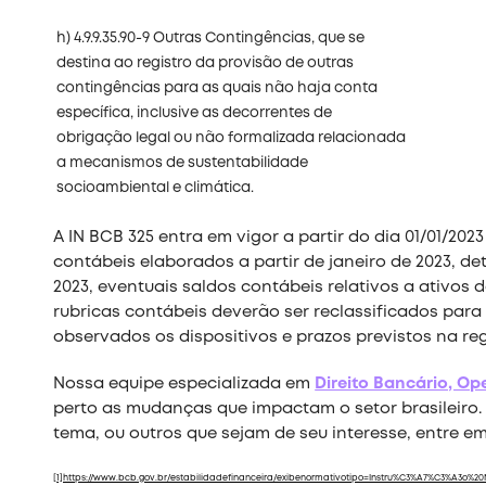
h) 4.9.9.35.90-9 Outras Contingências, que se
destina ao registro da provisão de outras
contingências para as quais não haja conta
específica, inclusive as decorrentes de
obrigação legal ou não formalizada relacionada
a mecanismos de sustentabilidade
socioambiental e climática.
A IN BCB 325 entra em vigor a partir do dia 01/01/2
contábeis elaborados a partir de janeiro de 2023, de
2023, eventuais saldos contábeis relativos a ativos 
rubricas contábeis deverão ser reclassificados para
observados os dispositivos e prazos previstos na re
Nossa equipe especializada em
Direito Bancário, Op
perto as mudanças que impactam o setor brasileiro.
tema, ou outros que sejam de seu interesse, entre e
[
1]https://www.bcb.gov.br/estabilidadefinanceira/exibenormativotipo=Instru%C3%A7%C3%A3o%