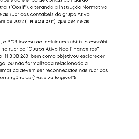
ontábeis do elenco de contas do Padrão
ral (“
Cosif
”), alterando a Instrução Normativa
ne as rubricas contábeis do grupo Ativo
il de 2022 (“
IN BCB 271
”), que define as
, o BCB inovou ao incluir um subtítulo contábil
 na rubrica “Outros Ativo Não Financeiros”
da IN BCB 268, bem como objetivou esclarecer
gal ou não formalizada relacionada a
limática devem ser reconhecidos nas rubricas
ntingências (“Passivo Exigível”):