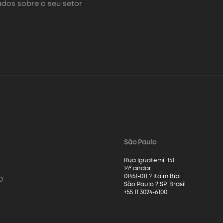
dos sobre o seu setor
São Paulo
Rua Iguatemi, 151
14º andar
01451-011 ? Itaim Bibi
o
São Paulo ? SP, Brasil
+55 11 3024-6100