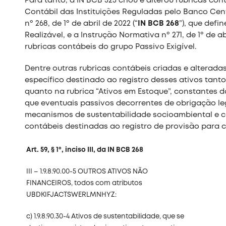
Para tanto, a IN BCB 325 criou e alterou rubricas c
Contábil das Instituições Reguladas pelo Banco Cent
nº 268, de 1º de abril de 2022 (“
IN BCB 268
”), que defi
Realizável, e a Instrução Normativa nº 271, de 1º de abr
rubricas contábeis do grupo Passivo Exigível.
Dentre outras rubricas contábeis criadas e alteradas
específico destinado ao registro desses ativos tanto
quanto na rubrica “Ativos em Estoque”, constantes 
que eventuais passivos decorrentes de obrigação le
mecanismos de sustentabilidade socioambiental e c
contábeis destinadas ao registro de provisão para co
Art. 59, § 1º, inciso III, da IN BCB 268
III – 1.9.8.90.00-5 OUTROS ATIVOS NÃO
FINANCEIROS, todos com atributos
UBDKIFJACTSWERLMNHYZ:
c) 1.9.8.90.30-4 Ativos de sustentabilidade, que se