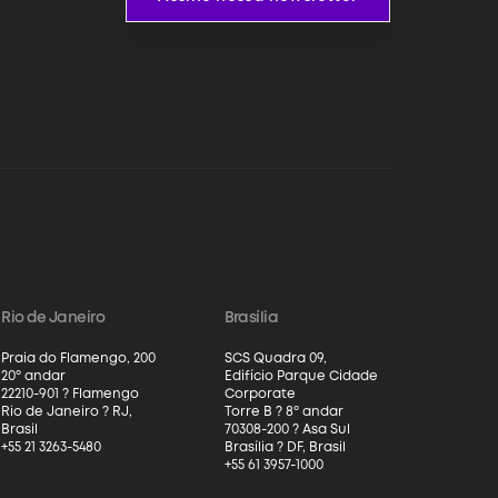
Rio de Janeiro
Brasília
Praia do Flamengo, 200
SCS Quadra 09,
20º andar
Edifício Parque Cidade
22210-901 ? Flamengo
Corporate
Rio de Janeiro ? RJ,
Torre B ? 8º andar
Brasil
70308-200 ? Asa Sul
+55 21 3263-5480
Brasília ? DF, Brasil
+55 61 3957-1000