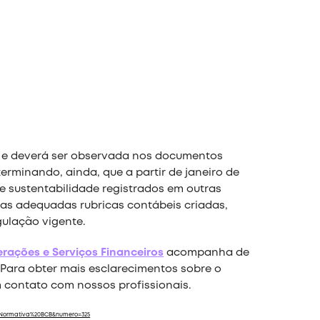
023 e deverá ser observada nos documentos
terminando, ainda, que a partir de janeiro de
de sustentabilidade registrados em outras
 as adequadas rubricas contábeis criadas,
gulação vigente.
erações e Serviços Financeiros
acompanha de
 Para obter mais esclarecimentos sobre o
m contato com nossos profissionais.
20Normativa%20BCB&numero=325