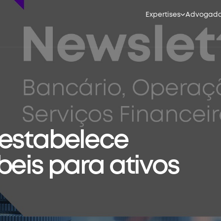
Expertises
Advogad
 estabelece
beis para ativos