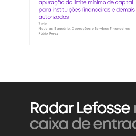
apuração do limite mínimo de capital
para instituições financeiras e demais
autorizadas
7 min
Notícias, Bancário, Operações e Serviços Financeiros,
Fábio Perez
Radar Lefosse
caixa de entra