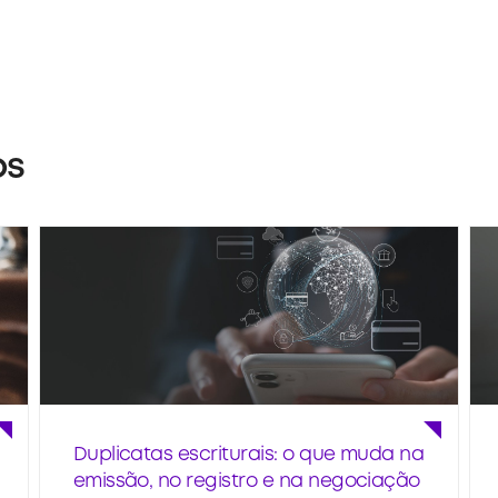
os
Duplicatas escriturais: o que muda na
emissão, no registro e na negociação