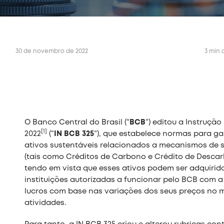
30 de novembro de 2022
3 min 
O Banco Central do Brasil (“
BCB
”) editou a Instruçã
[1]
2022
(“
IN BCB 325
”), que estabelece normas para ga
ativos sustentáveis relacionados a mecanismos de s
(tais como Créditos de Carbono e Crédito de Desca
tendo em vista que esses ativos podem ser adquirido
instituições autorizadas a funcionar pelo BCB com a
lucros com base nas variações dos seus preços no 
atividades.