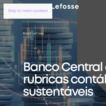
Skip to main content
Radar Lefosse
Alerta
Banco Central
rubricas contá
sustentáveis