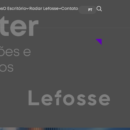
os
O Escritório
Radar Lefosse
Contato
PT