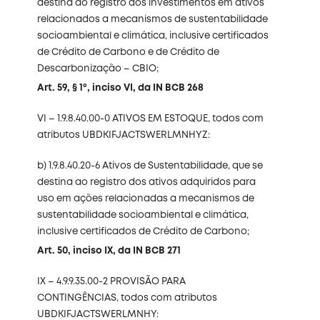
destina ao registro dos investimentos em ativos
relacionados a mecanismos de sustentabilidade
socioambiental e climática, inclusive certificados
de Crédito de Carbono e de Crédito de
Descarbonização – CBIO;
Art. 59, § 1º, inciso VI, da IN BCB 268
VI – 1.9.8.40.00-0 ATIVOS EM ESTOQUE, todos com
atributos UBDKIFJACTSWERLMNHYZ:
b) 1.9.8.40.20-6 Ativos de Sustentabilidade, que se
destina ao registro dos ativos adquiridos para
uso em ações relacionadas a mecanismos de
sustentabilidade socioambiental e climática,
inclusive certificados de Crédito de Carbono;
Art. 50, inciso IX, da IN BCB 271
IX – 4.9.9.35.00-2 PROVISÃO PARA
CONTINGÊNCIAS, todos com atributos
UBDKIFJACTSWERLMNHY: