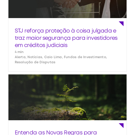
STJ reforça proteção à coisa julgada e
traz maior segurança para investidores
em créditos judiciais
4 min
Alerta, Notícias, Caio Lima, Fundos de Investimento,
Resolução de Disputas
Entenda as Novas Regras para