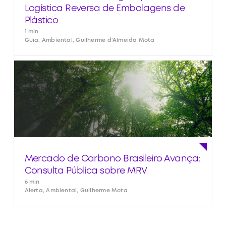
Logística Reversa de Embalagens de
Plástico
1 min
Guia, Ambiental, Guilherme d'Almeida Mota
Mercado de Carbono Brasileiro Avança:
Consulta Pública sobre MRV
6 min
Alerta, Ambiental, Guilherme Mota