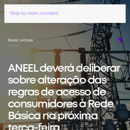
Skip to main content
Radar Lefosse
Alerta
ANEEL deverá deliberar
sobre alteração das
regras de acesso de
consumidores à Rede
Básica na próxima
terça-feira