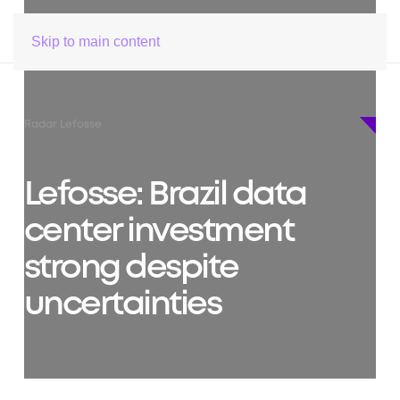
Skip to main content
Radar Lefosse
Lefosse: Brazil data
center investment
strong despite
uncertainties