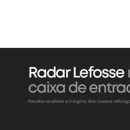
Radar Lefosse
caixa de entra
Receba análises e insights dos nossos advoga