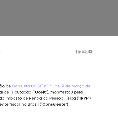
a
ção de
Consulta COSIT nº 41, de 31 de março de
l de Tributação (“
Cosit
”), manifestou pela
o Imposto de Renda da Pessoa Física (“
IRPF
”)
nte fiscal no Brasil (“
Consulente
”)