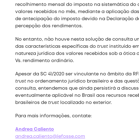
recolhimento mensal do imposto na sistemática do c
valores recebidos no mês, mediante a aplicação das a
de antecipação do imposto devido na Declaração d
percepção dos rendimentos.
No entanto, não houve nesta solução de consulta um
das características específicas do
trust
instituído e
natureza jurídica dos valores recebidos sob a ótica d
Vs. rendimento ordinário.
Apesar da SC 41/2020 ser vinculante no âmbito da R
trust
no ordenamento jurídico brasileiro e das quest
consulta, entendemos que ainda persistirá a discuss
eventualmente aplicável no Brasil aos recursos receb
brasileiros de
trust
localizado no exterior.
Para mais informações, contate:
Andrea Caliento
andrea.caliento@lefosse.com