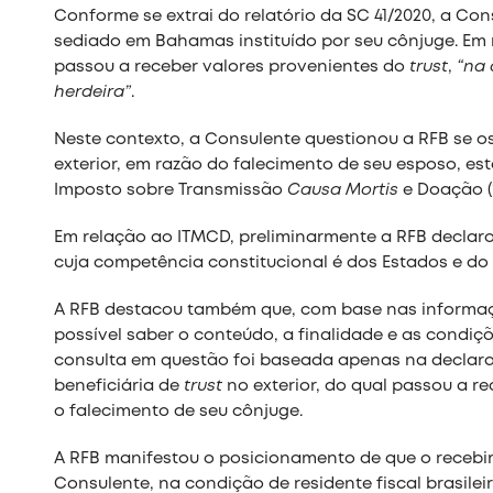
Conforme se extrai do relatório da SC 41/2020, a Con
sediado em Bahamas instituído por seu cônjuge. Em 
passou a receber valores provenientes do
trust
,
“na 
herdeira”
.
Neste contexto, a Consulente questionou a RFB se o
exterior, em razão do falecimento de seu esposo, est
Imposto sobre Transmissão
Causa Mortis
e Doação (
Em relação ao ITMCD, preliminarmente a RFB declarou
cuja competência constitucional é dos Estados e do D
A RFB destacou também que, com base nas informaç
possível saber o conteúdo, a finalidade e as condiç
consulta em questão foi baseada apenas na declara
beneficiária de
trust
no exterior, do qual passou a r
o falecimento de seu cônjuge.
A RFB manifestou o posicionamento de que o receb
Consulente, na condição de residente fiscal brasileir