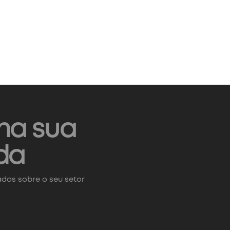
na sua
da
dos sobre o seu setor